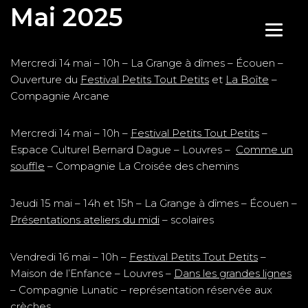
Mai 2025
Aller
au
Mercredi 14 mai – 10h – La Grange à dîmes – Écouen –
contenu
Ouverture du
Festival Petits Tout Petits
et
La Boîte
–
Compagnie Arcane
Mercredi 14 mai – 10h –
Festival Petits Tout Petits
–
Espace Culturel Bernard Dague – Louvres –
Comme un
souffle
– Compagnie La Croisée des chemins
Jeudi 15 mai – 14h et 15h – La Grange à dîmes – Écouen –
Présentations ateliers du midi
– scolaires
Vendredi 16 mai – 10h –
Festival Petits Tout Petits
–
Maison de l’Enfance – Louvres –
Dans les grandes lignes
– Compagnie Lunatic – représentation réservée aux
crèches