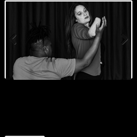
Previ
Next
ous